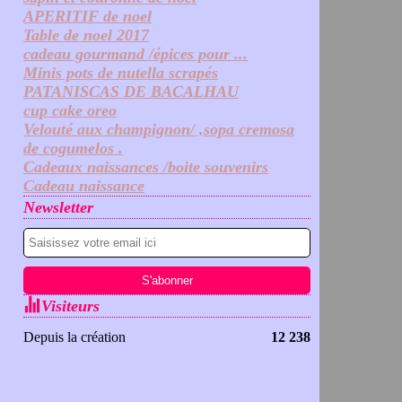
APERITIF de noel
Table de noel 2017
cadeau gourmand /épices pour ...
Minis pots de nutella scrapés
PATANISCAS DE BACALHAU
cup cake oreo
Velouté aux champignon/ ,sopa cremosa
de cogumelos .
Cadeaux naissances /boite souvenirs
Cadeau naissance
Newsletter
Visiteurs
Depuis la création
12 238