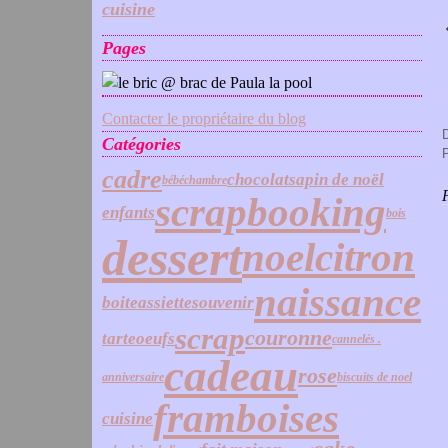
cuisine
Pages
Contacter le propriétaire du blog
D
Catégories
P
cadre
chocolat
sapin de noël
bébé
chambre
scrapbooking
enfants
bois
dessert
noel
citron
naissance
boite
assiette
souvenir
scrap
couronne
tarte
oeufs
cannelés .
cadeau
rose
anniversaire
biscuits de noel
framboises
cuisine