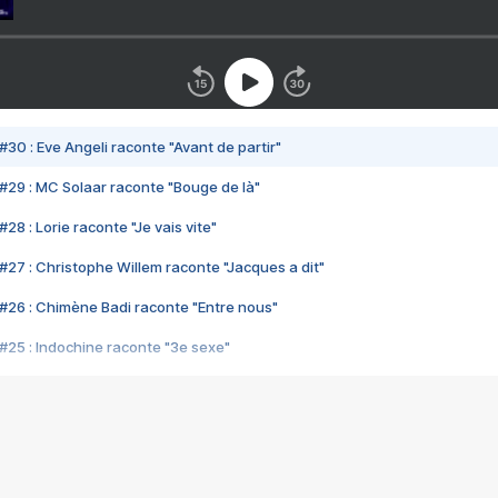
#30 : Eve Angeli raconte "Avant de partir"
#29 : MC Solaar raconte "Bouge de là"
28 : Lorie raconte "Je vais vite"
#27 : Christophe Willem raconte "Jacques a dit"
#26 : Chimène Badi raconte "Entre nous"
#25 : Indochine raconte "3e sexe"
#24 : Zaho raconte "C'est chelou"
#23 : Patrick Bruel raconte "Au café des délices"
#22 : Kyo raconte "Le chemin"