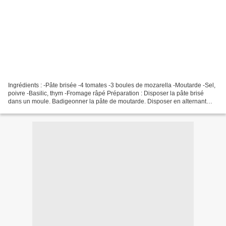
Ingrédients : -Pâte brisée -4 tomates -3 boules de mozarella -Moutarde -Sel,
poivre -Basilic, thym -Fromage râpé Préparation : Disposer la pâte brisé
dans un moule. Badigeonner la pâte de moutarde. Disposer en alternant
tomate et mozarella. Saler et poivrer....