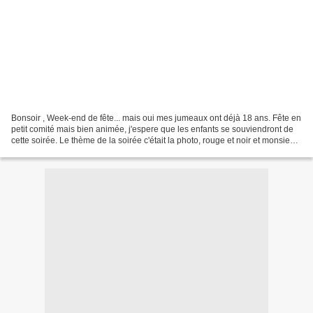
Bonsoir , Week-end de fête... mais oui mes jumeaux ont déjà 18 ans. Fête en
petit comité mais bien animée, j'espere que les enfants se souviendront de
cette soirée. Le thème de la soirée c'était la photo, rouge et noir et monsieur
madame, alors j'ai fabriqué...