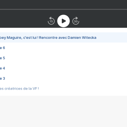
bey Maguire, c'est lui ! Rencontre avec Damien Witecka
e 6
e 5
e 4
e 3
s créatrices de la VF !
e 2
e 1
e Mektoub My Love arrive enfin ! Rencontre avec Shaïn Boumedine et Sal